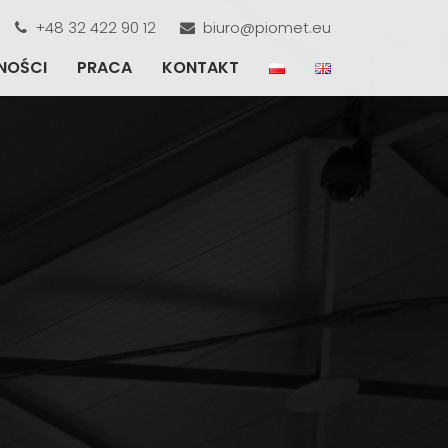
+48 32 422 90 12
biuro@piomet.eu
NOŚCI
PRACA
KONTAKT