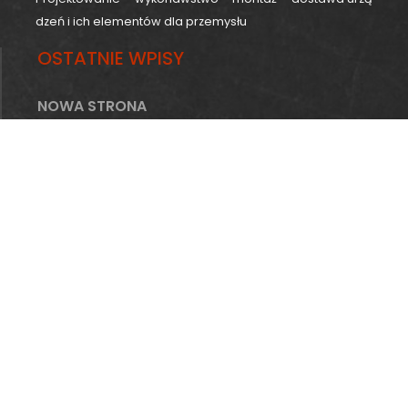
dzeń i ich elementów dla przemysłu
OSTATNIE WPISY
NOWA STRONA
NAWIGACJA
HOME
FIRMA
OFERTA
INFRASTRUKTURA
REALIZACJE
AKTUALNOŚCI
PRACA
KONTAKT